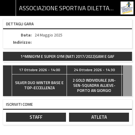
ASSOCIAZIONE SPORTIVA DILETTANTISTICA GINNASTICA ARTISTICA RECANATI
DETTAGLI GARA
Data:
24 Maggio 2025
Indirizzo:
1^MINIGYM E SUPER GYM (NATI 2017/2022)GAM E GAF
:00
17 Ottobre 2026 - 14:00
24 Ottobre 2026 - 14:30
07 
EVE -
2 GOLD INDIVIDUALE JUN-
SILVER DUO WINTER BASE E
R
 -
SEN-SQUADRA ALLIEVE-
TOP-ECCELLENZA
PORTO AN GIORGIO
ISCRIVITI COME
STAFF
ATLETA