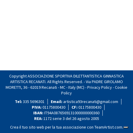
Copyright ASSOCIAZIONE SPORTIVA DILETTANTISTICA GINNASTICA
ARTISTICA RECANATI. All Rights Reserved. - Via PADRE GIROLAMO
MORETTI, 36 - 62019 Recanati - MC - Italy (MC) -
Privacy Policy
-
Cookie
Policy
Tel:
335 5696301
Email:
artistica93recanati@gmail.com
PIVA:
01175800430
CF:
01175800430
IBAN:
IT94A0876569131000000000360
REA:
1172 serie 3 del 26 agosto 2005
Crea il tuo sito web per la tua associazione con
TeamArtist.com
.