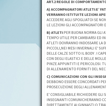
ART.2 REGOLE DI COMPORTAMENT
A) ACCOMPAGNATORI ATLETI:E’ FA
VERRANNO ISTITUITE LEZIONI APE
ACCEDERE AGLI SPOGLIATOI SE NO
LE LEZIONI GLI ACCOMPAGNATORI 
B) ATLETI
:PER BUONA NORMA GLI A
TEMPO UTILE PER CAMBIARSI ED IN
ATLETI DOVRANNO INDOSSARE LA DI
PICCOLI,NEI MESI INVERNALI E’ S
DELLE CALZE SOTTO IL BODY . I C
CON DEGLI ELASTICI E DELLE MOLLE
PINZE APPUNTITI E PERICOLOSI. T
DI ALLENAMENTO FORNITI DEL NEC
C)
COMUNICAZIONI CON GLI INSEGN
DEBBONO ESSERE CONCORDATI PER
PROSECUZIONE DEGLI ALLENAMENTI
E’ CONSIGLIABILE RICHIEDERE GLI 
INSEGNANTI COMUNICHERANNO CON
DIRETTAMENTE AI GINNASTI O TRAM