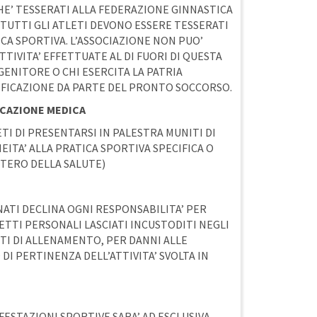
HE’ TESSERATI ALLA FEDERAZIONE GINNASTICA
A TUTTI GLI ATLETI DEVONO ESSERE TESSERATI
ICA SPORTIVA. L’ASSOCIAZIONE NON PUO’
TTIVITA’ EFFETTUATE AL DI FUORI DI QUESTA
GENITORE O CHI ESERCITA LA PATRIA
IFICAZIONE DA PARTE DEL PRONTO SOCCORSO.
ICAZIONE MEDICA
ETI DI PRESENTARSI IN PALESTRA MUNITI DI
EITA’ ALLA PRATICA SPORTIVA SPECIFICA O
STERO DELLA SALUTE)
NATI DECLINA OGNI RESPONSABILITA’ PER
TTI PERSONALI LASCIATI INCUSTODITI NEGLI
TI DI ALLENAMENTO, PER DANNI ALLE
DI PERTINENZA DELL’ATTIVITA’ SVOLTA IN
FESTAZIONI SPORTIVE SARA’ AD ESCLUSIVA