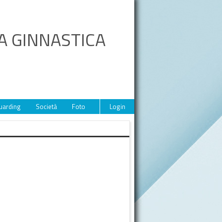
A GINNASTICA
uarding
Società
Foto
Video
Login
Eventi
Sponsor
Contat