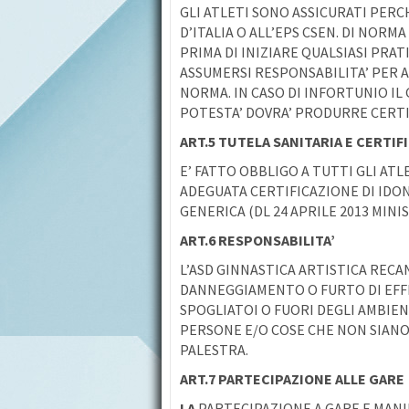
GLI ATLETI SONO ASSICURATI PERC
D’ITALIA O ALL’EPS CSEN. DI NORM
PRIMA DI INIZIARE QUALSIASI PRAT
ASSUMERSI RESPONSABILITA’ PER A
NORMA. IN CASO DI INFORTUNIO IL 
POTESTA’ DOVRA’ PRODURRE CERT
ART.5 TUTELA SANITARIA E CERTIF
E’ FATTO OBBLIGO A TUTTI GLI ATL
ADEGUATA CERTIFICAZIONE DI IDON
GENERICA (DL 24 APRILE 2013 MINI
ART.6 RESPONSABILITA’
L’ASD GINNASTICA ARTISTICA RECA
DANNEGGIAMENTO O FURTO DI EFFE
SPOGLIATOI O FUORI DEGLI AMBIEN
PERSONE E/O COSE CHE NON SIANO 
PALESTRA.
ART.7 PARTECIPAZIONE ALLE GARE
LA
PARTECIPAZIONE A GARE E MANI