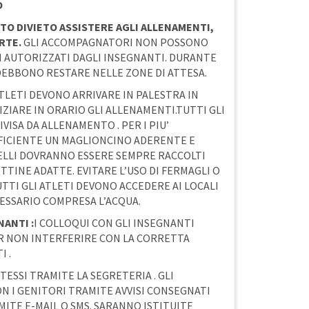
O
TTO DIVIETO ASSISTERE AGLI ALLENAMENTI,
RTE.
GLI ACCOMPAGNATORI NON POSSONO
N AUTORIZZATI DAGLI INSEGNANTI. DURANTE
DEBBONO RESTARE NELLE ZONE DI ATTESA.
TLETI DEVONO ARRIVARE IN PALESTRA IN
IZIARE IN ORARIO GLI ALLENAMENTI.TUTTI GLI
VISA DA ALLENAMENTO . PER I PIU’
UFFICIENTE UN MAGLIONCINO ADERENTE E
APELLI DOVRANNO ESSERE SEMPRE RACCOLTI
TTINE ADATTE. EVITARE L’USO DI FERMAGLI O
UTTI GLI ATLETI DEVONO ACCEDERE AI LOCALI
ESSARIO COMPRESA L’ACQUA.
ANTI :
I COLLOQUI CON GLI INSEGNANTI
 NON INTERFERIRE CON LA CORRETTA
 .
STESSI TRAMITE LA SEGRETERIA . GLI
 I GENITORI TRAMITE AVVISI CONSEGNATI
ITE E-MAIL O SMS. SARANNO ISTITUITE