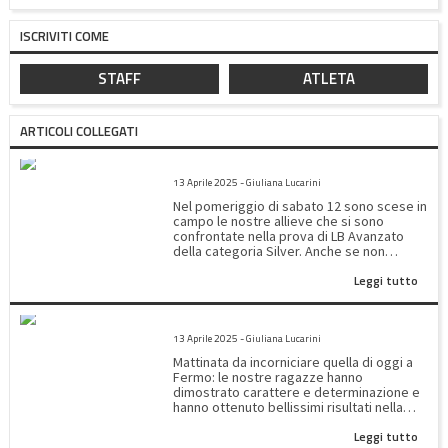
ISCRIVITI COME
STAFF
ATLETA
ARTICOLI COLLEGATI
SILVER LB AVANZATO
13 Aprile 2025 - Giuliana Lucarini
Nel pomeriggio di sabato 12 sono scese in
campo le nostre allieve che si sono
confrontate nella prova di LB Avanzato
della categoria Silver. Anche se non
abbiamo ottenuto un posto sul podio le
Leggi tutto
nostre moschettiere hanno migliorato
tutte il loro piazzamento dimostrando una
progressiva padronanza del programma
2^PROVA SILVER REGIONALE
tecnico. La classifica di A4 ha visto Ginevra
13 Aprile 2025 - Giuliana Lucarini
Rossini all'8° posto con un totale di 68,250
bravissima!!! una delle migliori al volteggio
Mattinata da incorniciare quella di oggi a
!!! Tra le A5 Beatrice Jiang fa un po' meglio
Fermo: le nostre ragazze hanno
di Viola Bravi e ad un soffio l' una dall' altra
dimostrato carattere e determinazione e
terminano al 12° ( 66,400) e al 13° posto
hanno ottenuto bellissimi risultati nella
(66.100) complimenti!! siete nella giusta
gara regionale Silver di livello LC
direzione Le classifiche evidenziano che
Leggi tutto
Avanzato.Categoria A2 podio tutto
sono poche le ginnaste che si cimentano