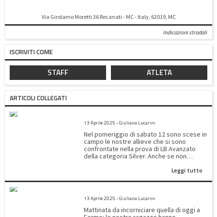
Via Girolamo Moretti 36 Recanati - MC - Italy, 62019, MC
Indicazioni stradali
ISCRIVITI COME
STAFF
ATLETA
ARTICOLI COLLEGATI
SILVER LB AVANZATO
13 Aprile 2025 - Giuliana Lucarini
Nel pomeriggio di sabato 12 sono scese in
campo le nostre allieve che si sono
confrontate nella prova di LB Avanzato
della categoria Silver. Anche se non
abbiamo ottenuto un posto sul podio le
Leggi tutto
nostre moschettiere hanno migliorato
tutte il loro piazzamento dimostrando una
progressiva padronanza del programma
2^PROVA SILVER REGIONALE
tecnico. La classifica di A4 ha visto Ginevra
13 Aprile 2025 - Giuliana Lucarini
Rossini all'8° posto con un totale di 68,250
bravissima!!! una delle migliori al volteggio
Mattinata da incorniciare quella di oggi a
!!! Tra le A5 Beatrice Jiang fa un po' meglio