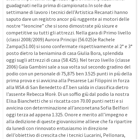
guadagnati nella prima di campionato.In sole due
settimane di lavoro i tecnici dell’Artistica Recanati hanno
saputo dare un registro ancor più ruggente ai motori delle
nostre “leoncine” che si sono dimostrate più sicure e
competitive su tutti gli attrezzi. Nella gara di Primo livello
(classi 2008/2009) Aurora Principi (56.025)e Rachele
Zampa(51.00) si sono confermate rispettivamente al 2° e 3°
posto dietro la beniamina di casa Giulia Bora, splendida
oggi sugli attrezzi di casa (58.425). Nel terzo livello (classe
2006) Gaia Gambini sale a sua volta sul secondo gradino del
podio con un personale di 75,875 ben 3.525 punti in più della
prima prova e si avvicina alla Pesarese Lai Filippini in forza
alla WSA di San Benedetto d.T.ben salda in classifica dietro
l’assente Rebecca Morè. Di un soffio giù dal podio la nostra
Elisa Bianchetti che si riscatta con 70.00 punti netti e si
avvicina con determinazione all’anconetana Sofia Belfiori
oggi terza ad appena 1.325. Onore e merito all’impegno e
alla dedizione di queste giovanissime allieve che fa ripartire
da lunedi con rinnovato entusiasmo in direzione
dell’obiettivo di crescita che i tecnici Lucarini, Pellonara,