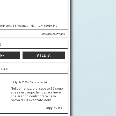
o Moretti 36 Recanati - MC - Italy, 62019, MC
Indicazioni stradali
E
FF
ATLETA
EGATI
SILVER LB AVANZATO
13 Aprile 2025 - Giuliana Lucarini
Nel pomeriggio di sabato 12 sono
scese in campo le nostre allieve
che si sono confrontate nella
prova di LB Avanzato della
categoria Silver. Anche se non
Leggi tutto
abbiamo ottenuto un posto sul
podio le nostre moschettiere
hanno migliorato tutte il loro