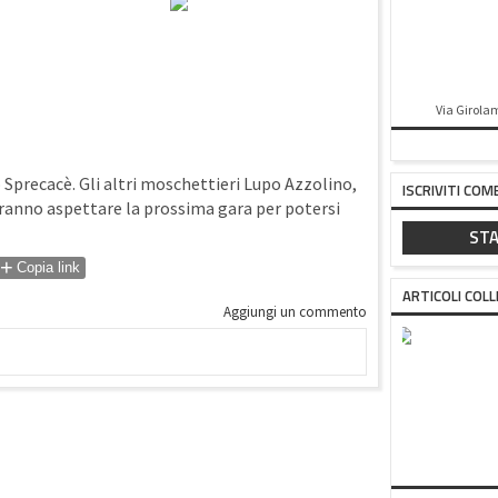
Via Girolam
o Sprecacè. Gli altri moschettieri Lupo Azzolino,
ISCRIVITI COM
vranno aspettare la prossima gara per potersi
STA
+
Copia link
ARTICOLI COLL
Aggiungi un commento