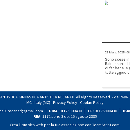
23 Marzo 2025 - Gi
Sono scese in
Baldassarri di Porto San Giorgio con l
di far bene le 
tutte aggiudic
risultato indiv
avanzato ha vi
distanza da B
argento.Nella 
a casa il prim
NTISTICA GINNASTICA ARTISTICA RECANATI. All Rights Reserved. - Via PADRE
Mezzelani segu
MC - Italy (MC) -
Privacy Policy
-
Cookie Policy
anche Elisa Mu
avanti all' altra leonicina Bianca Appolloni a cui vanno
tica93recanati@gmail.com
PIVA:
01175800430
CF:
01175800430
IBA
nostri compli
influenzata.Nel
REA:
1172 serie 3 del 26 agosto 2005
Ginevra Rossin
fuori dal podi
Crea il tuo sito web per la tua associazione con
TeamArtist.com
.
gara.Applausi 