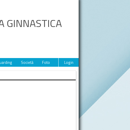
A GINNASTICA
uarding
Società
Foto
Video
Login
Eventi
Sponsor
Contat