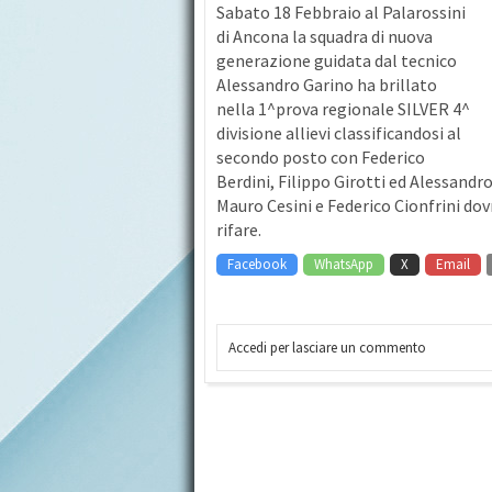
Sabato 18 Febbraio al Palarossini
di Ancona la squadra di nuova
generazione guidata dal tecnico
Alessandro Garino ha brillato
nella 1^prova regionale SILVER 4^
divisione allievi classificandosi al
secondo posto con Federico
Berdini, Filippo Girotti ed Alessandr
Mauro Cesini e Federico Cionfrini do
rifare.
Facebook
WhatsApp
X
Email
Accedi per lasciare un commento