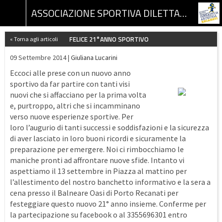
ASSOCIAZIONE SPORTIVA DILETTANTISTICA GINNASTICA ARTISTICA RECANATI
FELICE 21°ANNO SPORTIVO
« Torna agli articoli
09 Settembre 2014 |
Giuliana Lucarini
Eccoci alle prese con un nuovo anno
sportivo da far partire con tanti visi
nuovi che si affacciano per la prima volta
e, purtroppo, altri che si incamminano
verso nuove esperienze sportive. Per
loro l’augurio di tanti successi e soddisfazioni e la sicurezza
di aver lasciato in loro buoni ricordi e sicuramente la
preparazione per emergere. Noi ci rimbocchiamo le
maniche pronti ad affrontare nuove sfide. Intanto vi
aspettiamo il 13 settembre in Piazza al mattino per
l’allestimento del nostro banchetto informativo e la sera a
cena presso il Balneare Oasi di Porto Recanati per
festeggiare questo nuovo 21° anno insieme. Conferme per
la partecipazione su facebook o al 3355696301 entro