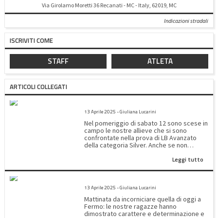
Via Girolamo Moretti 36 Recanati - MC - Italy, 62019, MC
Indicazioni stradali
ISCRIVITI COME
STAFF
ATLETA
ARTICOLI COLLEGATI
SILVER LB AVANZATO
13 Aprile 2025 - Giuliana Lucarini
Nel pomeriggio di sabato 12 sono scese in
campo le nostre allieve che si sono
confrontate nella prova di LB Avanzato
della categoria Silver. Anche se non
abbiamo ottenuto un posto sul podio le
Leggi tutto
nostre moschettiere hanno migliorato
tutte il loro piazzamento dimostrando una
progressiva padronanza del programma
2^PROVA SILVER REGIONALE
tecnico. La classifica di A4 ha visto Ginevra
13 Aprile 2025 - Giuliana Lucarini
Rossini all'8° posto con un totale di 68,250
bravissima!!! una delle migliori al volteggio
Mattinata da incorniciare quella di oggi a
!!! Tra le A5 Beatrice Jiang fa un po' meglio
Fermo: le nostre ragazze hanno
di Viola Bravi e ad un soffio l' una dall' altra
dimostrato carattere e determinazione e