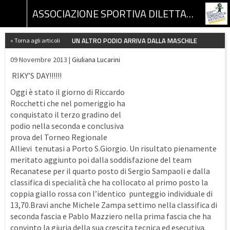
ASSOCIAZIONE SPORTIVA DILETTANTISTICA GINNASTICA ARTISTICA RECANATI
UN ALTRO PODIO ARRIVA DALLA MASCHILE
« Torna agli articoli
09 Novembre 2013 |
Giuliana Lucarini
RIKY’S DAY!!!!!!
Oggi è stato il giorno di Riccardo
Rocchetti che nel pomeriggio ha
conquistato il terzo gradino del
podio nella seconda e conclusiva
prova del Torneo Regionale
Allievi tenutasi a Porto S.Giorgio. Un risultato pienamente
meritato aggiunto poi dalla soddisfazione del team
Recanatese per il quarto posto di Sergio Sampaoli e dalla
classifica di specialità che ha collocato al primo posto la
coppia giallo rossa con l’identico punteggio individuale di
13,70.Bravi anche Michele Zampa settimo nella classifica di
seconda fascia e Pablo Mazziero nella prima fascia che ha
convinto la giuria della sua crescita tecnica ed esecutiva.