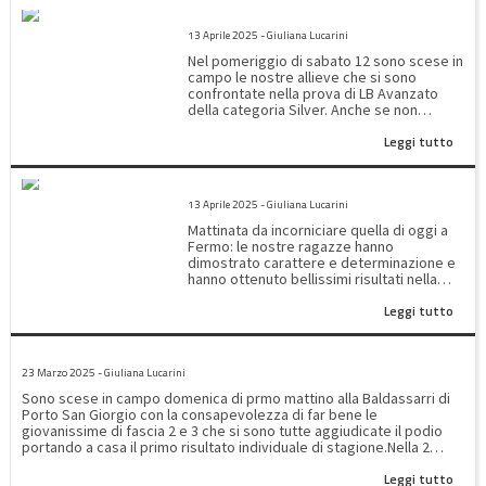
SILVER LB AVANZATO
13 Aprile 2025 - Giuliana Lucarini
Nel pomeriggio di sabato 12 sono scese in
campo le nostre allieve che si sono
confrontate nella prova di LB Avanzato
della categoria Silver. Anche se non
abbiamo ottenuto un posto sul podio le
Leggi tutto
nostre moschettiere hanno migliorato
tutte il loro piazzamento dimostrando una
progressiva padronanza del programma
2^PROVA SILVER REGIONALE
tecnico. La classifica di A4 ha visto Ginevra
13 Aprile 2025 - Giuliana Lucarini
Rossini all'8° posto con un totale di 68,250
bravissima!!! una delle migliori al volteggio
Mattinata da incorniciare quella di oggi a
!!! Tra le A5 Beatrice Jiang fa un po' meglio
Fermo: le nostre ragazze hanno
di Viola Bravi e ad un soffio l' una dall' altra
dimostrato carattere e determinazione e
terminano al 12° ( 66,400) e al 13° posto
hanno ottenuto bellissimi risultati nella
(66.100) complimenti!! siete nella giusta
gara regionale Silver di livello LC
direzione Le classifiche evidenziano che
Leggi tutto
Avanzato.Categoria A2 podio tutto
sono poche le ginnaste che si cimentano
azzurro con il trionfo di Diletta
nel programma avanzato quindi ancora
Alessandrini (complimenti per la media
piu' meritati i vostri risultati. Nella foto da
1° PROVA REGIONALE SILVER INDIVIDUALE 23 MARZO 2025
altissima ai 4 attrezzi) seguita da Bianca
Sinistra Ginevra, Viola e Beatrice
23 Marzo 2025 - Giuliana Lucarini
Haydee Paolucci( nuovi elementi per lei a
accompagnate dalle neo istruttrici
trave e parallele ottimo!) e al terzo posto
Sono scese in campo domenica di prmo mattino alla Baldassarri di
Genesis Cittadini e Gaia Gambini.
Irene Domenellarientrata dopo una pausa
Porto San Giorgio con la consapevolezza di far bene le
#artisticarecanati #dailucealtuosport
per problemi fisici in buona forma ( forza
giovanissime di fascia 2 e 3 che si sono tutte aggiudicate il podio
#unionenergia
vedrai che andrai sepre in
portando a casa il primo risultato individuale di stagione.Nella 2
meglio)Categoria A3 secondo gradino del
fascia livello LC avanzato ha vinto Diletta Alessandrini seguita a
podio per Sofia Mezzelani in splendida
Leggi tutto
breve distanza da Bianca Haydee Paolucci medaglia d' argento.Nella