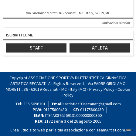
Via Girolamo Moretti 36 Recanati - MC - Italy, 62019, MC
Indicazioni stradali
ISCRIVITI COME
STAFF
ATLETA
Copyright ASSOCIAZIONE SPORTIVA DILETTANTISTICA GINNASTICA
ARTISTICA RECANATI. All Rights Reserved. - Via PADRE GIROLAMO
MORETTI, 36 - 62019 Recanati - MC - Italy (MC) -
Privacy Policy
-
Cookie
Policy
Tel:
335 5696301
Email:
artistica93recanati@gmail.com
PIVA:
01175800430
CF:
01175800430
IBAN:
IT94A0876569131000000000360
REA:
1172 serie 3 del 26 agosto 2005
Crea il tuo sito web per la tua associazione con
TeamArtist.com
.