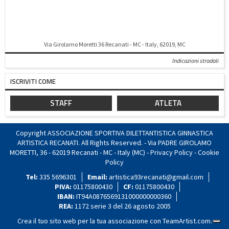
Via Girolamo Moretti 36 Recanati - MC - Italy, 62019, MC
Indicazioni stradali
ISCRIVITI COME
STAFF
ATLETA
Copyright ASSOCIAZIONE SPORTIVA DILETTANTISTICA GINNASTICA
ARTISTICA RECANATI. All Rights Reserved. - Via PADRE GIROLAMO
MORETTI, 36 - 62019 Recanati - MC - Italy (MC) -
Privacy Policy
-
Cookie
Policy
Tel:
335 5696301
Email:
artistica93recanati@gmail.com
PIVA:
01175800430
CF:
01175800430
IBAN:
IT94A0876569131000000000360
REA:
1172 serie 3 del 26 agosto 2005
Crea il tuo sito web per la tua associazione con
TeamArtist.com
.