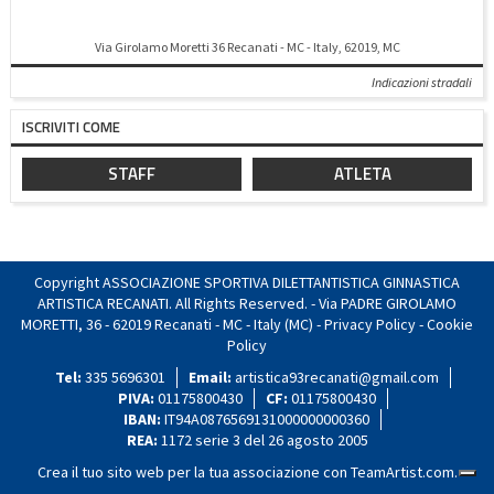
Via Girolamo Moretti 36 Recanati - MC - Italy, 62019, MC
Indicazioni stradali
ISCRIVITI COME
STAFF
ATLETA
Copyright ASSOCIAZIONE SPORTIVA DILETTANTISTICA GINNASTICA
ARTISTICA RECANATI. All Rights Reserved. - Via PADRE GIROLAMO
MORETTI, 36 - 62019 Recanati - MC - Italy (MC) -
Privacy Policy
-
Cookie
Policy
Tel:
335 5696301
Email:
artistica93recanati@gmail.com
PIVA:
01175800430
CF:
01175800430
IBAN:
IT94A0876569131000000000360
REA:
1172 serie 3 del 26 agosto 2005
Crea il tuo sito web per la tua associazione con
TeamArtist.com
.