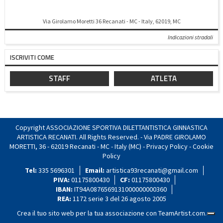
Via Girolamo Moretti 36 Recanati - MC - Italy, 62019, MC
Indicazioni stradali
ISCRIVITI COME
STAFF
ATLETA
Copyright ASSOCIAZIONE SPORTIVA DILETTANTISTICA GINNASTICA
ARTISTICA RECANATI. All Rights Reserved. - Via PADRE GIROLAMO
MORETTI, 36 - 62019 Recanati - MC - Italy (MC) -
Privacy Policy
-
Cookie
Policy
Tel:
335 5696301
Email:
artistica93recanati@gmail.com
PIVA:
01175800430
CF:
01175800430
IBAN:
IT94A0876569131000000000360
REA:
1172 serie 3 del 26 agosto 2005
Crea il tuo sito web per la tua associazione con
TeamArtist.com
.