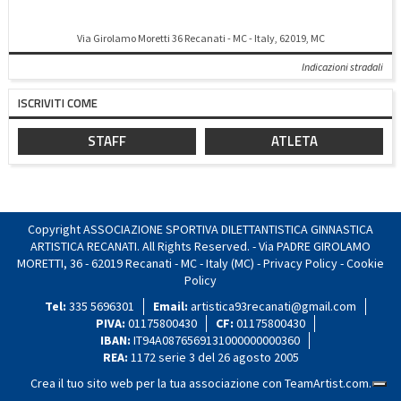
Via Girolamo Moretti 36 Recanati - MC - Italy, 62019, MC
Indicazioni stradali
ISCRIVITI COME
STAFF
ATLETA
Copyright ASSOCIAZIONE SPORTIVA DILETTANTISTICA GINNASTICA
ARTISTICA RECANATI. All Rights Reserved. - Via PADRE GIROLAMO
MORETTI, 36 - 62019 Recanati - MC - Italy (MC) -
Privacy Policy
-
Cookie
Policy
Tel:
335 5696301
Email:
artistica93recanati@gmail.com
PIVA:
01175800430
CF:
01175800430
IBAN:
IT94A0876569131000000000360
REA:
1172 serie 3 del 26 agosto 2005
Crea il tuo sito web per la tua associazione con
TeamArtist.com
.