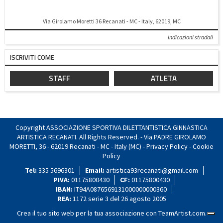
Via Girolamo Moretti 36 Recanati - MC - Italy, 62019, MC
Indicazioni stradali
ISCRIVITI COME
STAFF
ATLETA
Copyright ASSOCIAZIONE SPORTIVA DILETTANTISTICA GINNASTICA
ARTISTICA RECANATI. All Rights Reserved. - Via PADRE GIROLAMO
MORETTI, 36 - 62019 Recanati - MC - Italy (MC) -
Privacy Policy
-
Cookie
Policy
Tel:
335 5696301
Email:
artistica93recanati@gmail.com
PIVA:
01175800430
CF:
01175800430
IBAN:
IT94A0876569131000000000360
REA:
1172 serie 3 del 26 agosto 2005
Crea il tuo sito web per la tua associazione con
TeamArtist.com
.