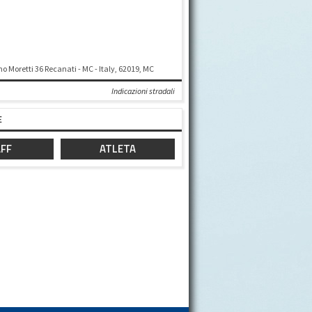
o Moretti 36 Recanati - MC - Italy, 62019, MC
Indicazioni stradali
E
FF
ATLETA