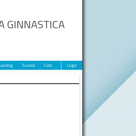
A GINNASTICA
uarding
Società
Foto
Video
Login
Eventi
Sponsor
Contat