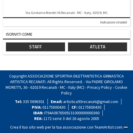
Via Girolamo Moretti 36 Recanati - MC - Italy, 62019, MC
Indicazioni stradali
ISCRIVITI COME
STAFF
ATLETA
Copyright ASSOCIAZIONE SPORTIVA DILETTANTISTICA GINNASTICA
ARTISTICA RECANATI. All Rights Reserved. - Via PADRE GIROLAMO
MORETTI, 36 - 62019 Recanati - MC - Italy (MC) -
Privacy Policy
-
Cookie
Policy
Tel:
335 5696301
Email:
artistica93recanati@gmail.com
PIVA:
01175800430
CF:
01175800430
IBAN:
IT94A0876569131000000000360
REA:
1172 serie 3 del 26 agosto 2005
Crea il tuo sito web per la tua associazione con
TeamArtist.com
.