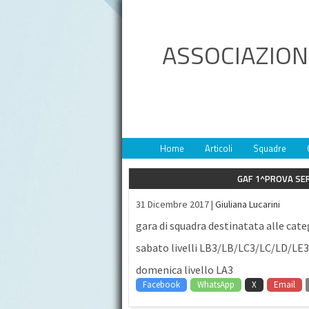
ASSOCIAZION
Home
Articoli
Squadre
GAF 1^PROVA SER
31 Dicembre 2017 |
Giuliana Lucarini
gara di squadra destinatata alle categ
sabato livelli LB3/LB/LC3/LC/LD/L
domenica livello LA3
Facebook
WhatsApp
X
Email