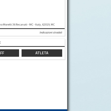
o Moretti 36 Recanati - MC - Italy, 62019, MC
Indicazioni stradali
E
FF
ATLETA