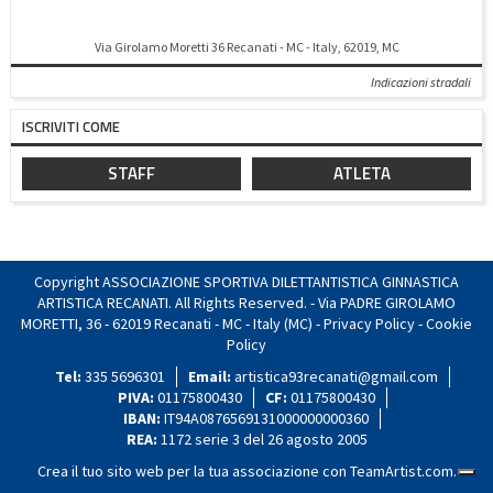
Via Girolamo Moretti 36 Recanati - MC - Italy, 62019, MC
Indicazioni stradali
ISCRIVITI COME
STAFF
ATLETA
Copyright ASSOCIAZIONE SPORTIVA DILETTANTISTICA GINNASTICA
ARTISTICA RECANATI. All Rights Reserved. - Via PADRE GIROLAMO
MORETTI, 36 - 62019 Recanati - MC - Italy (MC) -
Privacy Policy
-
Cookie
Policy
Tel:
335 5696301
Email:
artistica93recanati@gmail.com
PIVA:
01175800430
CF:
01175800430
IBAN:
IT94A0876569131000000000360
REA:
1172 serie 3 del 26 agosto 2005
Crea il tuo sito web per la tua associazione con
TeamArtist.com
.