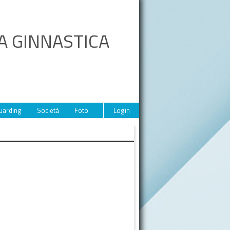
A GINNASTICA
uarding
Società
Foto
Video
Login
Eventi
Sponsor
Contat