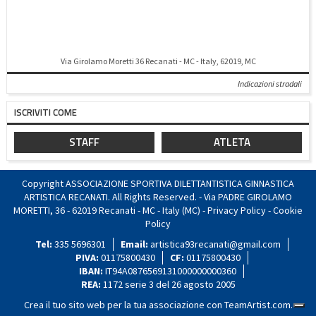
Via Girolamo Moretti 36 Recanati - MC - Italy, 62019, MC
Indicazioni stradali
ISCRIVITI COME
STAFF
ATLETA
Copyright ASSOCIAZIONE SPORTIVA DILETTANTISTICA GINNASTICA
ARTISTICA RECANATI. All Rights Reserved. - Via PADRE GIROLAMO
MORETTI, 36 - 62019 Recanati - MC - Italy (MC) -
Privacy Policy
-
Cookie
Policy
Tel:
335 5696301
Email:
artistica93recanati@gmail.com
PIVA:
01175800430
CF:
01175800430
IBAN:
IT94A0876569131000000000360
REA:
1172 serie 3 del 26 agosto 2005
Crea il tuo sito web per la tua associazione con
TeamArtist.com
.