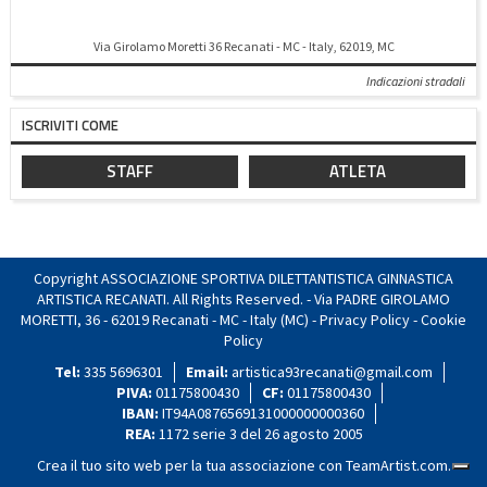
Via Girolamo Moretti 36 Recanati - MC - Italy, 62019, MC
Indicazioni stradali
ISCRIVITI COME
STAFF
ATLETA
Copyright ASSOCIAZIONE SPORTIVA DILETTANTISTICA GINNASTICA
ARTISTICA RECANATI. All Rights Reserved. - Via PADRE GIROLAMO
MORETTI, 36 - 62019 Recanati - MC - Italy (MC) -
Privacy Policy
-
Cookie
Policy
Tel:
335 5696301
Email:
artistica93recanati@gmail.com
PIVA:
01175800430
CF:
01175800430
IBAN:
IT94A0876569131000000000360
REA:
1172 serie 3 del 26 agosto 2005
Crea il tuo sito web per la tua associazione con
TeamArtist.com
.