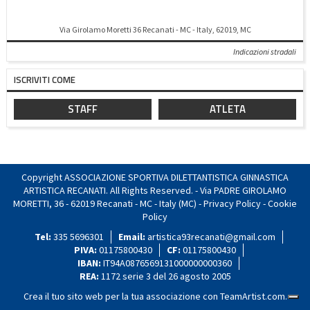
Via Girolamo Moretti 36 Recanati - MC - Italy, 62019, MC
Indicazioni stradali
ISCRIVITI COME
STAFF
ATLETA
Copyright ASSOCIAZIONE SPORTIVA DILETTANTISTICA GINNASTICA
ARTISTICA RECANATI. All Rights Reserved. - Via PADRE GIROLAMO
MORETTI, 36 - 62019 Recanati - MC - Italy (MC) -
Privacy Policy
-
Cookie
Policy
Tel:
335 5696301
Email:
artistica93recanati@gmail.com
PIVA:
01175800430
CF:
01175800430
IBAN:
IT94A0876569131000000000360
REA:
1172 serie 3 del 26 agosto 2005
Crea il tuo sito web per la tua associazione con
TeamArtist.com
.