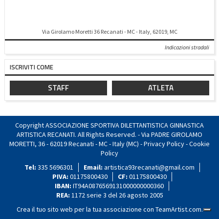
Via Girolamo Moretti 36 Recanati - MC - Italy, 62019, MC
Indicazioni stradali
ISCRIVITI COME
STAFF
ATLETA
Copyright ASSOCIAZIONE SPORTIVA DILETTANTISTICA GINNASTICA
ARTISTICA RECANATI. All Rights Reserved. - Via PADRE GIROLAMO
MORETTI, 36 - 62019 Recanati - MC - Italy (MC) -
Privacy Policy
-
Cookie
Policy
Tel:
335 5696301
Email:
artistica93recanati@gmail.com
PIVA:
01175800430
CF:
01175800430
IBAN:
IT94A0876569131000000000360
REA:
1172 serie 3 del 26 agosto 2005
Crea il tuo sito web per la tua associazione con
TeamArtist.com
.