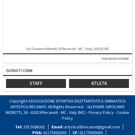
Via Girolamo Moretti 36 Recanati - MC - Italy, 62019, MC
Indicazioni stradali
ISCRIVITI COME
STAFF
ATLETA
Copyright ASSOCIAZIONE SPORTIVA DILETTANTISTICA GINNASTICA
ARTISTICA RECANATI. All Rights Reserved. - Via PADRE GIROLAMO
MORETTI, 36 - 62019 Recanati - MC - Italy (MC) -
Privacy Policy
-
Cookie
Policy
Tel:
335 5696301
Email:
artistica93recanati@gmail.com
PIVA:
01175800430
CF:
01175800430