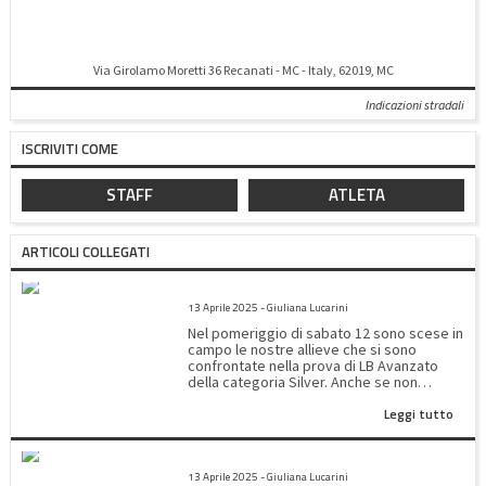
Via Girolamo Moretti 36 Recanati - MC - Italy, 62019, MC
Indicazioni stradali
ISCRIVITI COME
STAFF
ATLETA
ARTICOLI COLLEGATI
SILVER LB AVANZATO
13 Aprile 2025 - Giuliana Lucarini
Nel pomeriggio di sabato 12 sono scese in
campo le nostre allieve che si sono
confrontate nella prova di LB Avanzato
della categoria Silver. Anche se non
abbiamo ottenuto un posto sul podio le
Leggi tutto
nostre moschettiere hanno migliorato
tutte il loro piazzamento dimostrando una
progressiva padronanza del programma
2^PROVA SILVER REGIONALE
tecnico. La classifica di A4 ha visto Ginevra
13 Aprile 2025 - Giuliana Lucarini
Rossini all'8° posto con un totale di 68,250