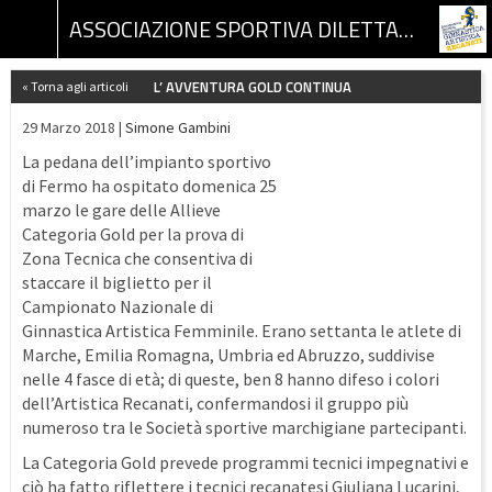
ASSOCIAZIONE SPORTIVA DILETTANTISTICA GINNASTICA ARTISTICA RECANATI
L’ AVVENTURA GOLD CONTINUA
« Torna agli articoli
29 Marzo 2018 |
Simone Gambini
La pedana dell’impianto sportivo
di Fermo ha ospitato domenica 25
marzo le gare delle Allieve
Categoria Gold per la prova di
Zona Tecnica che consentiva di
staccare il biglietto per il
Campionato Nazionale di
Ginnastica Artistica Femminile. Erano settanta le atlete di
Marche, Emilia Romagna, Umbria ed Abruzzo, suddivise
nelle 4 fasce di età; di queste, ben 8 hanno difeso i colori
dell’Artistica Recanati, confermandosi il gruppo più
numeroso tra le Società sportive marchigiane partecipanti.
La Categoria Gold prevede programmi tecnici impegnativi e
ciò ha fatto riflettere i tecnici recanatesi Giuliana Lucarini,