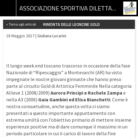
ASSOCIAZIONE SPORTIVA DILETTANTISTICA GINNASTICA ARTISTICA RECANATI
RIMONTA DELLE LEONCINE GOLD
« Torna agli articoli
18 Maggio 2017 |
Giuliana Lucarini
Il lungo week end toscano trascorso in occasione della fase
Nazionale di “Ripescaggio” a Montevarchi (AR) ha visto
impegnate le nostre giovani ginnaste che hanno preso
parte al circuito Gold di Artistica Femminile Nella categoria
Allieve 1 (2008/2009)
Aurora Principi e Rachele Zampa
e
nella A3 (2006)
Gaia Gambini ed Elisa Bianchetti
. Come è
nostra consuetudine, anche questa volta ci siamo
presentati a questo importante appuntamento con
estrema umiltà con l’obiettivo primario di mettere insieme
esperienze positive ma di dare comunque il massimo in un
periodo particolare in cui il carico di lavoro della fine