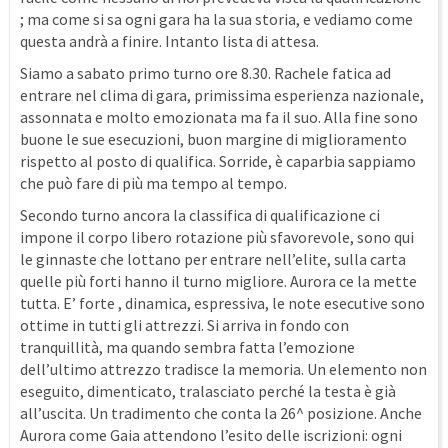
; ma come si sa ogni gara ha la sua storia, e vediamo come
questa andrà a finire. Intanto lista di attesa.
Siamo a sabato primo turno ore 8.30. Rachele fatica ad
entrare nel clima di gara, primissima esperienza nazionale,
assonnata e molto emozionata ma fa il suo. Alla fine sono
buone le sue esecuzioni, buon margine di miglioramento
rispetto al posto di qualifica. Sorride, è caparbia sappiamo
che può fare di più ma tempo al tempo.
Secondo turno ancora la classifica di qualificazione ci
impone il corpo libero rotazione più sfavorevole, sono qui
le ginnaste che lottano per entrare nell’elite, sulla carta
quelle più forti hanno il turno migliore. Aurora ce la mette
tutta. E’ forte , dinamica, espressiva, le note esecutive sono
ottime in tutti gli attrezzi. Si arriva in fondo con
tranquillità, ma quando sembra fatta l’emozione
dell’ultimo attrezzo tradisce la memoria. Un elemento non
eseguito, dimenticato, tralasciato perché la testa è già
all’uscita. Un tradimento che conta la 26^ posizione. Anche
Aurora come Gaia attendono l’esito delle iscrizioni: ogni