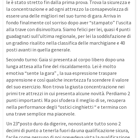
le è stato stretto fin dalla prima prova. Trova la sicurezza e
la concentrazione e ad ogni attrezzo la consapevolezza di
essere una delle migliori nel suo turno di gara. Arriva in
fondo finalmente col sorriso dopo aver “stampato” l’uscita
alla trave con disinvoltura. Siamo felici per lei, quasi 4 punti
guadagnati sull’ultima regionale, per lei la soddisfazione di
un gradino risalito nella classifica delle marchigiane e 40
posti avanti in quella generale.
Secondo turno: Gaia si presenta al corpo libero dopo una
lunga attesa alla fine del riscaldamento. Lei è molto
emotiva “sente la gara” , la sua espressione traspare
apprensione e così qualche incertezza fa scendere il valore
del suo esercizio. Non trova la giusta concentrazione nei
primi tre attrezzi in cui presenta alcune novità. Perdiamo 2
punti importanti. Ma poi sfodera il meglio di se, recupera
nella performance degli “ostici cinghietti “ e termina con
una trave semplice ma piacevole.
Un 23°posto duro da digerire, nonostante tutto sono 2
decimi di punto a tenerla fuori da una qualificazione sicura,
facile come nessuno di noi prevedeva vista la qualificazione