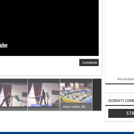
Condividi
Via Girolam
ISCRIVITI COM
mini video della giornata del 25 novembre presso Palaginnastica Recanati per il progetto VIVA GYM con la scuola Media Patrizi ...con Lada Kalinina e Giuliana Lucarini
progetto VIVAGYM scuola media Patrizi, con ginnastica artistica recanati e Francesca Lorenzetti...lezione di Zumba...
STA