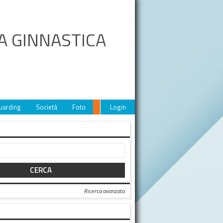
A GINNASTICA
uarding
Società
Foto
Video
Login
Eventi
Sponsor
Contat
CERCA
Ricerca avanzata