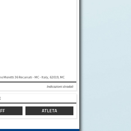
o Moretti 36 Recanati - MC - Italy, 62019, MC
Indicazioni stradali
E
VIDEO PROMO 25° IL PRESIDENTE
TROFEO DI CARNEVALE 2018
ARTISTICA MASCHILE LA PASSIONE DI MAX
GEORGIA E CARLA GENITORI E DIRIGENTI ASSOCIAZIONE
FF
ATLETA