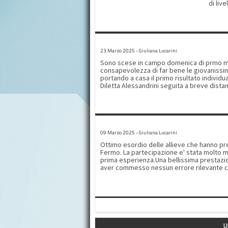
di liv
accomp
trionf
Gambin
altiss
nuovi 
posto
fisici
1° PROVA REGIONALE SILVER INDI
meglio
23 Marzo 2025 - Giuliana Lucarini
Mezzel
Sono scese in campo domenica di prmo mattino alla B
caratt
consapevolezza di far bene le giovanissime
elegan
portando a casa il primo risultato individua
Catego
Diletta Alessandrini seguita a breve dist
che pr
argento.Nella fascia 3 dietro la Pisaurum 
Bianca
argento per Sofia Mezzelani seguita da Lud
sono s
terza nella fascia 5 poco avanti all' altra leonicina Bianca Appolloni a cui vanno i nostri
Muzzar
complimenti per aver gareggiato un poco in
le Jun
Ginevra Rossini migliora il suo personale
2^ PROVA DI SQUADRA SILVER
di gara.Applausi per tutte e pronte per la
09 Marzo 2025 - Giuliana Lucarini
Ottimo esordio delle allieve che hanno pr
Fermo. La partecipazione e' stata molto m
prima esperienza.Una bellissima prestazio
aver commesso nessun errore rilevante cen
precisione Brave tutte! I
U