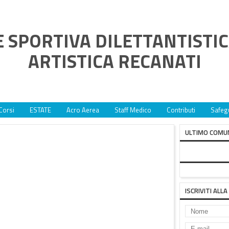
 SPORTIVA DILETTANTISTI
ARTISTICA RECANATI
Corsi
ESTATE
Acro Aerea
Staff Medico
Contributi
Safeg
ULTIMO COMU
BUON ANNO 
ISCRIVITI AL