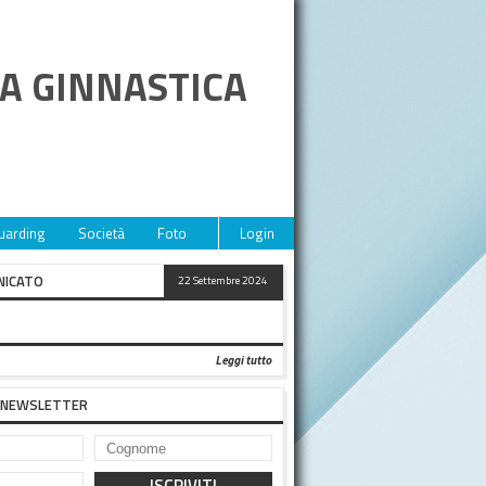
CA GINNASTICA
uarding
Società
Foto
Video
Login
Eventi
Sponsor
Contat
NICATO
22 Settembre 2024
SPORTIVO A TUTTI!!!
Leggi tutto
LA NEWSLETTER