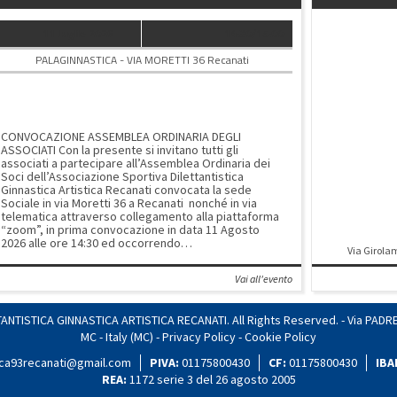
11 Luglio 2026
14:30/15:00
PALAGINNASTICA - VIA MORETTI 36 Recanati
ASSEMBLEA ORDINARIA DEGLI
ASSOCIATI per l'elezione del consiglio
direttivo
CONVOCAZIONE ASSEMBLEA ORDINARIA DEGLI
ASSOCIATI Con la presente si invitano tutti gli
associati a partecipare all’Assemblea Ordinaria dei
Soci dell’Associazione Sportiva Dilettantistica
Ginnastica Artistica Recanati convocata la sede
Sociale in via Moretti 36 a Recanati nonché in via
telematica attraverso collegamento alla piattaforma
“zoom”, in prima convocazione in data 11 Agosto
2026 alle ore 14:30 ed occorrendo
Via Girolam
in seconda
convocazione Martedi 12 Agosto 2026 alle ore 14:30
Vai all'evento
per discutere e deliberare il seguente ordine del
giorno: 1. Elezione del Consiglio Direttivo
dell’Associazione Sportiva Dilettantistica
NTISTICA GINNASTICA ARTISTICA RECANATI. All Rights Reserved. - Via PADRE
Ginnastica Artistica Recanati per il quadriennio
2026/2030 2. Varie ed eventuali. Si ricorda che gli
MC - Italy (MC) -
Privacy Policy
-
Cookie Policy
associati per poter votare ed essere eletti devono
tica93recanati@gmail.com
essere maggiorenni ed in regola con gli obblighi
PIVA:
01175800430
CF:
01175800430
IBA
associativi per l’anno sociale in corso, ovvero
REA:
1172 serie 3 del 26 agosto 2005
essere in regola con il versamento della quota