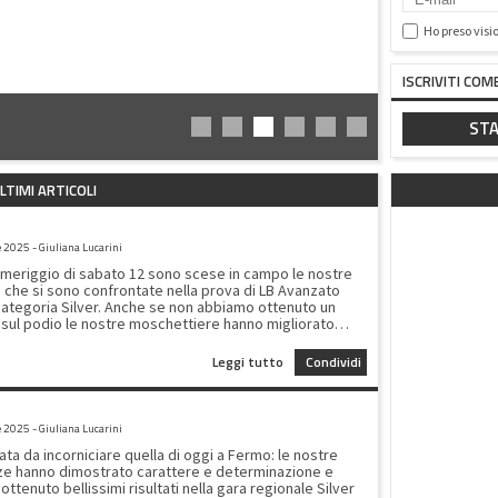
Ho preso visi
ISCRIVITI COM
STA
LTIMI ARTICOLI
ER LB AVANZATO
e 2025 - Giuliana Lucarini
meriggio di sabato 12 sono scese in campo le nostre
e che si sono confrontate nella prova di LB Avanzato
categoria Silver. Anche se non abbiamo ottenuto un
sul podio le nostre moschettiere hanno migliorato
il loro piazzamento dimostrando una progressiva
anza del programma tecnico. La classifica di A4 ha
Leggi tutto
Condividi
Ginevra Rossini all'8° posto con un totale di 68,250
ima!!! una delle migliori al volteggio !!! Tra le A5
ce Jiang fa un po' meglio di Viola Bravi e ad un soffio l'
OVA SILVER REGIONALE
ll' altra terminano al 12° ( 66,400) e al 13° posto (66.100)
e 2025 - Giuliana Lucarini
menti!! siete nella giusta direzione Le classifiche
ata da incorniciare quella di oggi a Fermo: le nostre
ziano che sono poche le ginnaste che si cimentano nel
ze hanno dimostrato carattere e determinazione e
mma avanzato quindi ancora piu' meritati i vostri
ottenuto bellissimi risultati nella gara regionale Silver
ati. Nella foto da Sinistra Ginevra, Viola e Beatrice