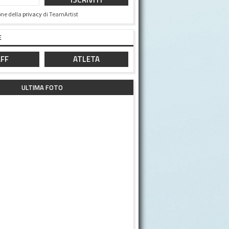
one della
privacy
di TeamArtist
E
FF
ATLETA
ULTIMA FOTO